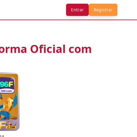
Entrar
Registrar
forma Oficial com