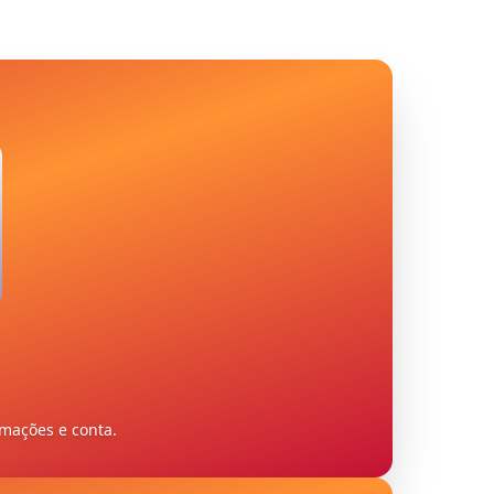
ormações e conta.