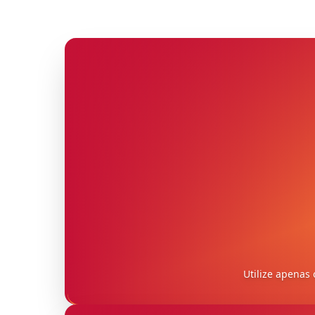
Utilize apenas 