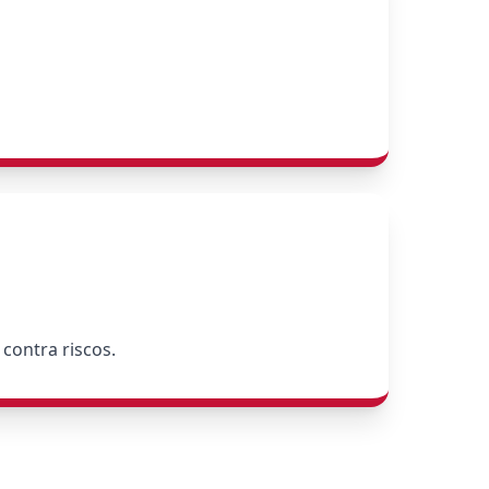
contra riscos.