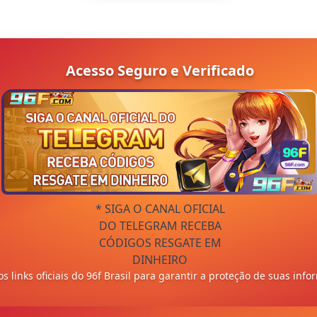
Acesso Seguro e Verificado
* SIGA O CANAL OFICIAL
DO TELEGRAM RECEBA
CÓDIGOS RESGATE EM
DINHEIRO
os links oficiais do 96f Brasil para garantir a proteção de suas inf